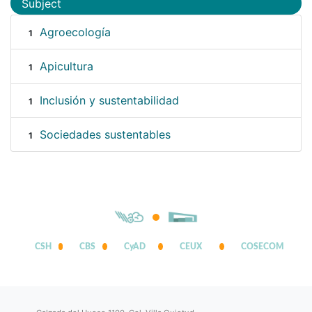
Subject
Agroecología
1
Apicultura
1
Inclusión y sustentabilidad
1
Sociedades sustentables
1
CSH
CBS
CyAD
CEUX
COSECOM