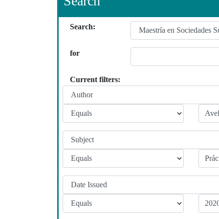
Search
Search:
for
Current filters: