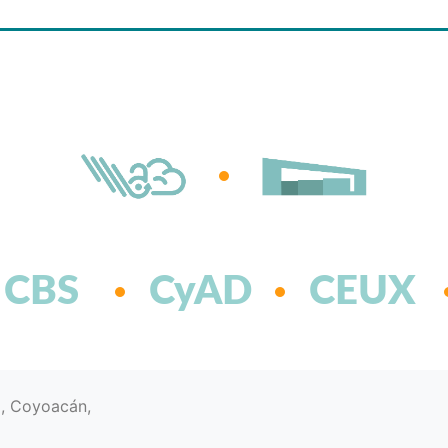
CBS
CyAD
CEUX
d, Coyoacán,