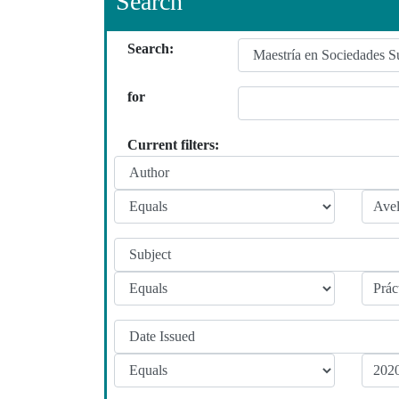
Search
Search:
for
Current filters: