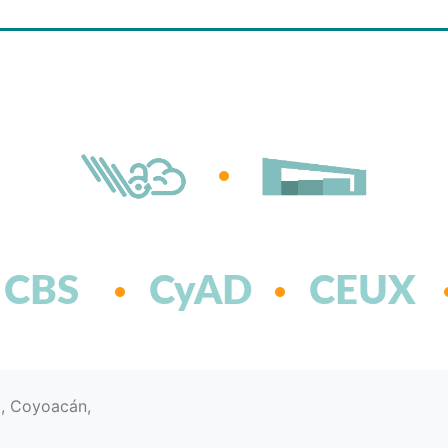
CBS
CyAD
CEUX
d, Coyoacán,