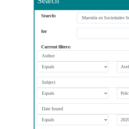
Search
Search:
for
Current filters: