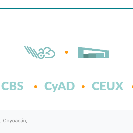
CBS
CyAD
CEUX
d, Coyoacán,