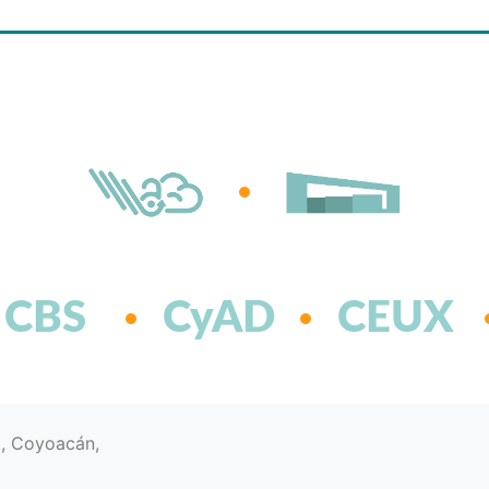
CBS
CyAD
CEUX
d, Coyoacán,