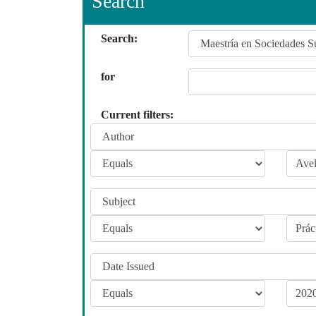
Search
Search:
for
Current filters: