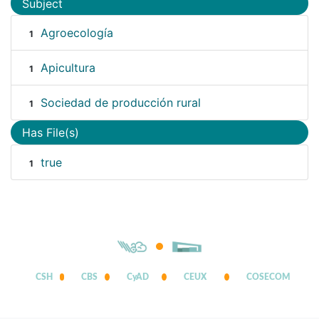
Subject
Agroecología
1
Apicultura
1
Sociedad de producción rural
1
Has File(s)
true
1
CSH
CBS
CyAD
CEUX
COSECOM