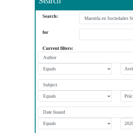
Search
Search:
for
Current filters: