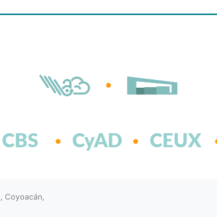
CBS
CyAD
CEUX
d, Coyoacán,