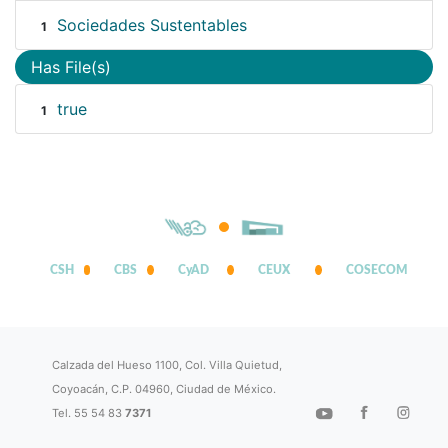
Sociedades Sustentables
1
Has File(s)
true
1
CSH
CBS
CyAD
CEUX
COSECOM
Calzada del Hueso 1100, Col. Villa Quietud,
Coyoacán, C.P. 04960, Ciudad de México.
Tel. 55 54 83
7371