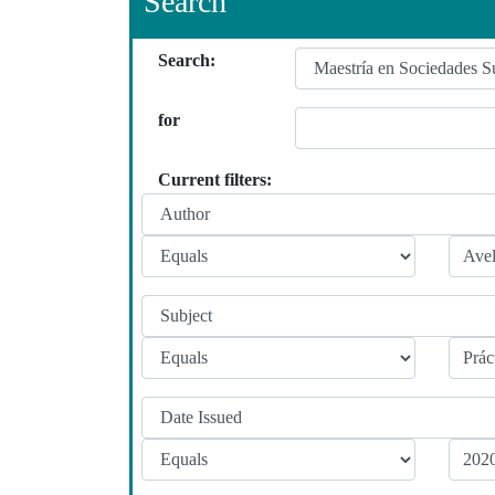
Search
Search:
for
Current filters: