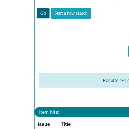
Start a new search
Results 1-1 
Item hits:
Issue
Title