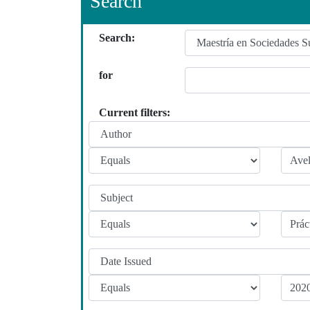
Search
Search:
for
Current filters: