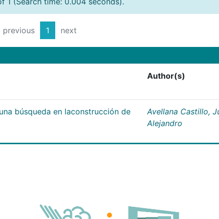
of 1 (Search time: 0.004 seconds).
previous
1
next
Author(s)
;una búsqueda en laconstrucción de
Avellana Castillo, 
Alejandro