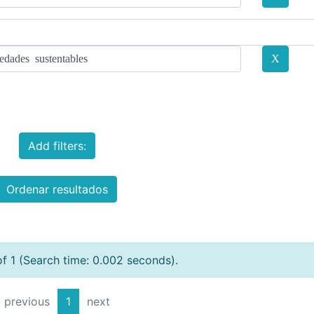
Add filters:
Ordenar resultados
of 1 (Search time: 0.002 seconds).
previous
1
next