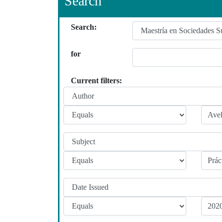
Search
Search:
for
Current filters: