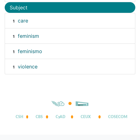
Subject
care
1
feminism
1
feminismo
1
violence
1
CSH
CBS
CyAD
CEUX
COSECOM