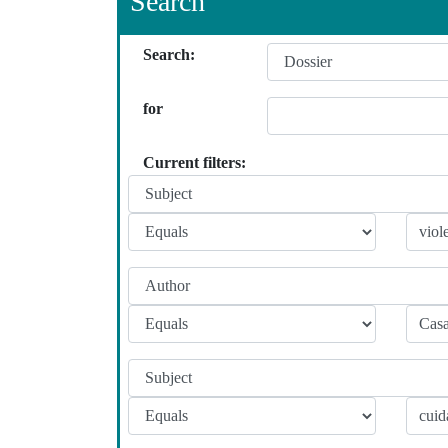
Search
Search:
for
Current filters: