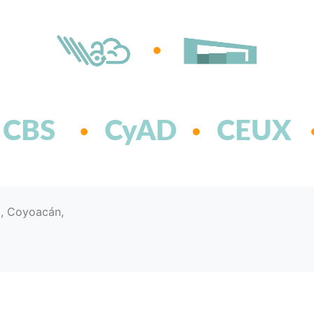
CBS
CyAD
CEUX
d, Coyoacán,