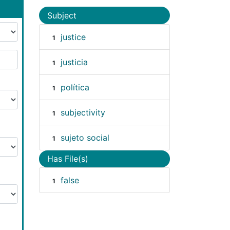
Subject
justice
1
justicia
1
política
1
subjectivity
1
sujeto social
1
Has File(s)
false
1