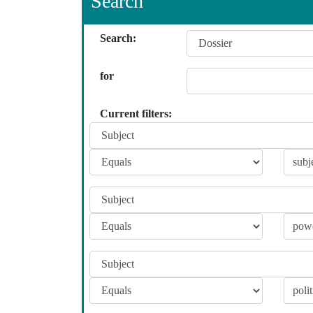
Search
Search:
for
Current filters: