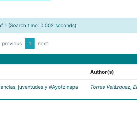
of 1 (Search time: 0.002 seconds).
previous
1
next
Author(s)
nfancias, juventudes y #Ayotzinapa
Torres Velázquez, E