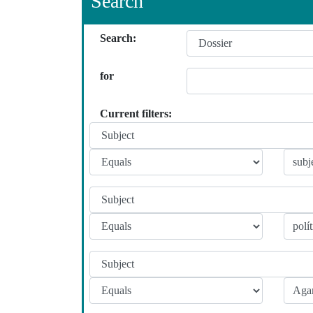
Search
Search:
for
Current filters: