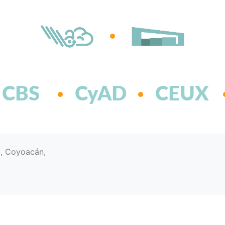
CBS
CyAD
CEUX
d, Coyoacán,