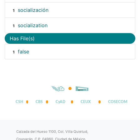
socialización
1
socialization
1
Has File(s)
false
1
CSH
CBS
CyAD
CEUX
COSECOM
Calzada del Hueso 1100, Col. Villa Quietud,
Coyoacán, C.P. 04960, Ciudad de México.