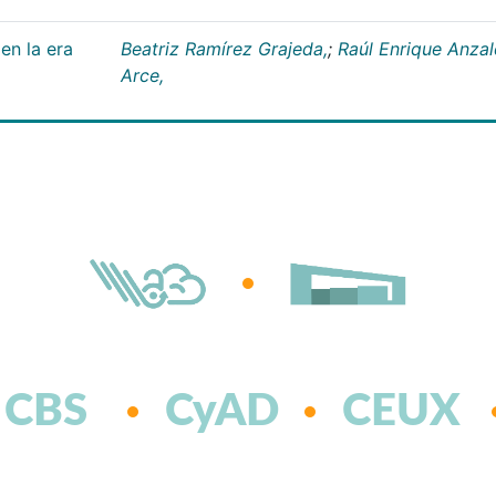
en la era
Beatriz Ramírez Grajeda,
;
Raúl Enrique Anza
Arce,
CBS
CyAD
CEUX