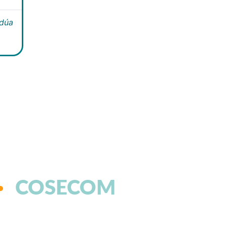
ldúa
COSECOM