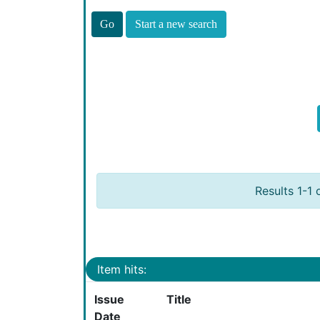
Start a new search
Results 1-1 
Item hits:
Issue
Title
Date