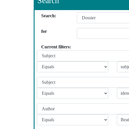
Search
Search:
for
Current filters: