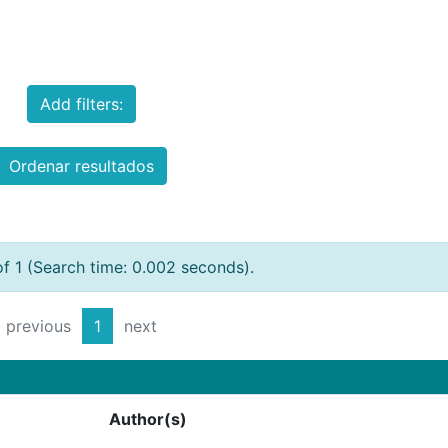
Add filters:
Ordenar resultados
of 1 (Search time: 0.002 seconds).
previous
1
next
Author(s)