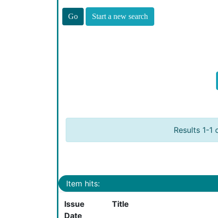
Start a new search
Results 1-1 
Item hits:
Issue
Title
Date