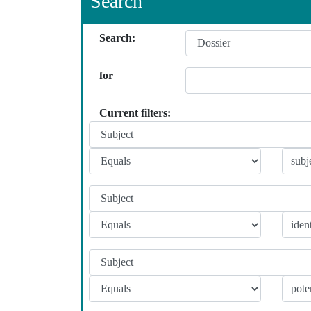
Search
Search:
for
Current filters: