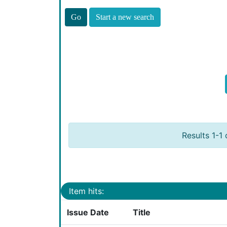
Start a new search
Results 1-1 
Item hits:
Issue Date
Title