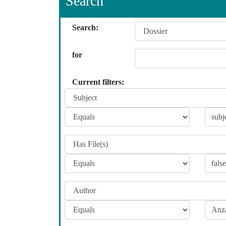
Search
Search:
for
Current filters: