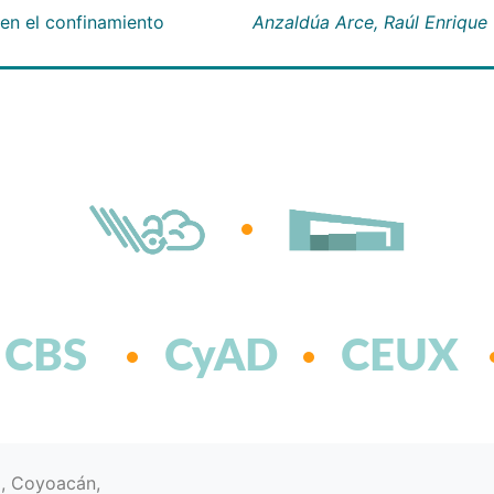
 en el confinamiento
Anzaldúa Arce, Raúl Enrique
CBS
CyAD
CEUX
d, Coyoacán,