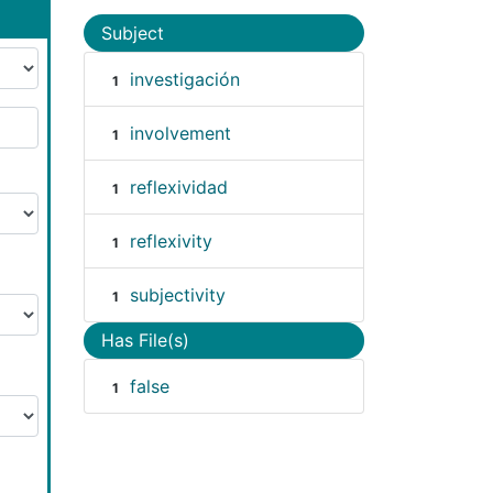
Subject
investigación
1
involvement
1
reflexividad
1
reflexivity
1
subjectivity
1
Has File(s)
false
1