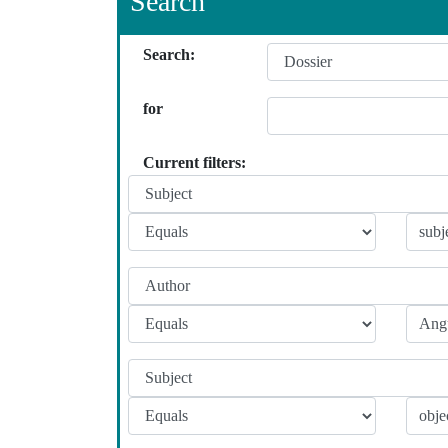
Search
Search:
for
Current filters: