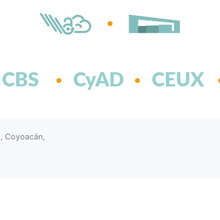
CBS
CyAD
CEUX
d, Coyoacán,