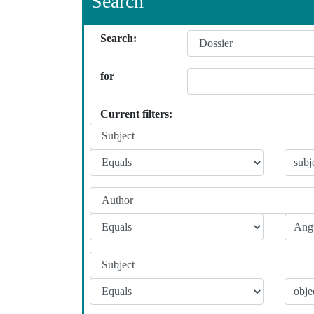
Search
Search:
for
Current filters: