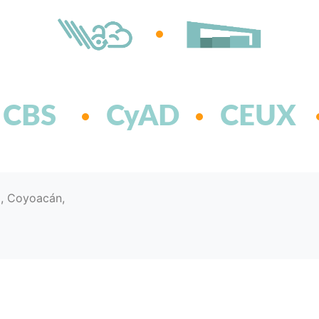
CBS
CyAD
CEUX
d, Coyoacán,