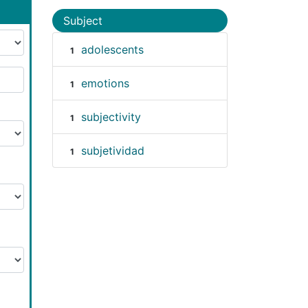
Subject
adolescents
1
emotions
1
subjectivity
1
subjetividad
1