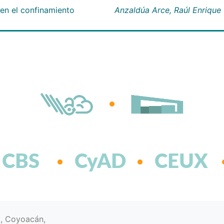
 en el confinamiento
Anzaldúa Arce, Raúl Enrique
CBS
CyAD
CEUX
d, Coyoacán,