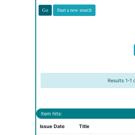
Start a new search
Results 1-1 
Item hits:
Issue Date
Title