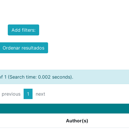
Add filters:
Ordenar resultados
of 1 (Search time: 0.002 seconds).
previous
1
next
Author(s)