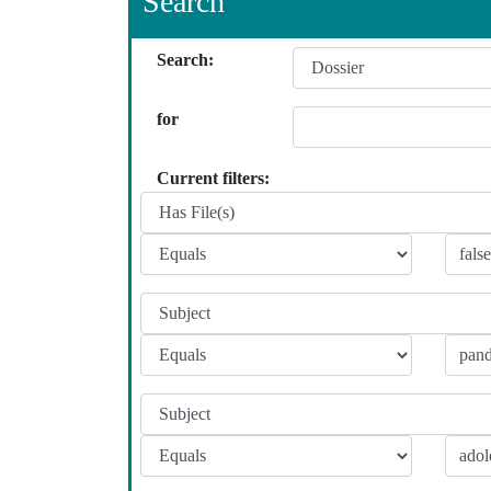
Search
Search:
for
Current filters: