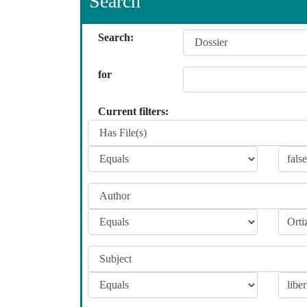
Search
Search:
for
Current filters: