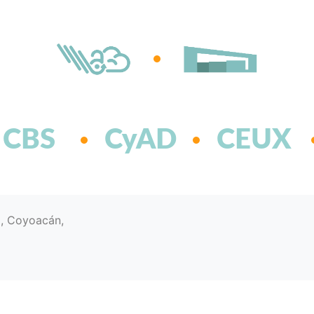
CBS
CyAD
CEUX
d, Coyoacán,