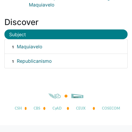
Maquiavelo
Discover
Subject
Maquiavelo
1
Republicanismo
1
CSH
CBS
CyAD
CEUX
COSECOM