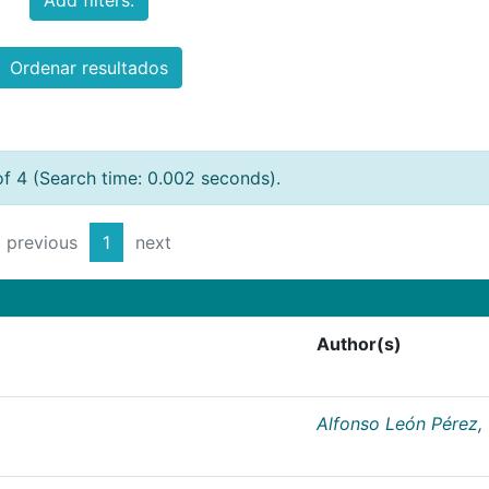
Add filters:
Ordenar resultados
of 4 (Search time: 0.002 seconds).
previous
1
next
Author(s)
Alfonso León Pérez,