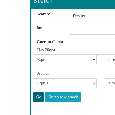
Search
Search:
for
Current filters:
Start a new search