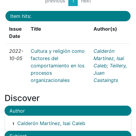
previous
1
next
Item hits:
Issue
Title
Author(s)
Date
2022-
Cultura y religión como
Calderón
10-05
factores del
Martínez, Isai
comportamiento en los
Caleb
;
Teillery,
procesos
Juan
organizacionales
Castaingts
Discover
Author
Calderón Martínez, Isai Caleb
1