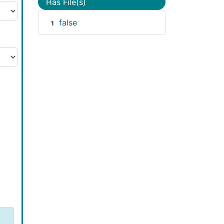
Has File(s)
false
1