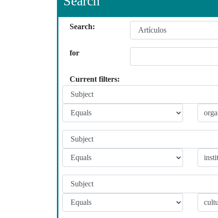
Search
Search:
for
Current filters: