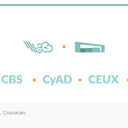
CBS
CyAD
CEUX
d, Coyoacán,