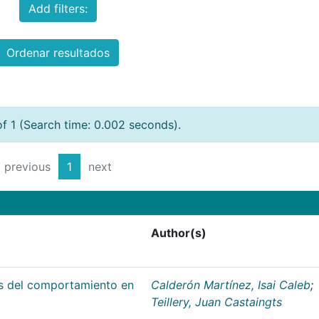
Add filters:
Ordenar resultados
of 1 (Search time: 0.002 seconds).
previous
1
next
Author(s)
es del comportamiento en
Calderón Martínez, Isai Caleb
;
Teillery, Juan Castaingts