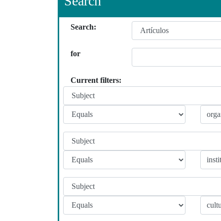
Search
Search:
for
Current filters: