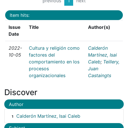
previous
1
next
Item hits:
Issue
Title
Author(s)
Date
2022-
Cultura y religión como
Calderón
10-05
factores del
Martínez, Isai
comportamiento en los
Caleb
;
Teillery,
procesos
Juan
organizacionales
Castaingts
Discover
Author
Calderón Martínez, Isai Caleb
1