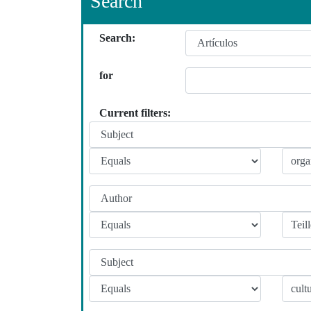
Search
Search:
for
Current filters: