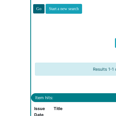
Start a new search
Results 1-1 
Item hits:
Issue
Title
Date