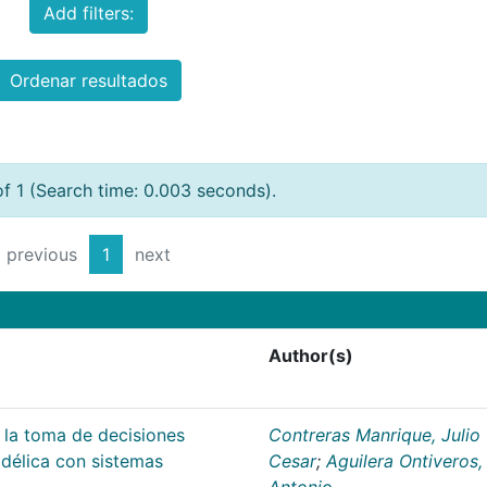
Add filters:
Ordenar resultados
of 1 (Search time: 0.003 seconds).
previous
1
next
Author(s)
 la toma de decisiones
Contreras Manrique, Julio
délica con sistemas
Cesar
;
Aguilera Ontiveros,
Antonio