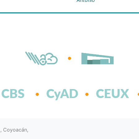
CBS
CyAD
CEUX
d, Coyoacán,