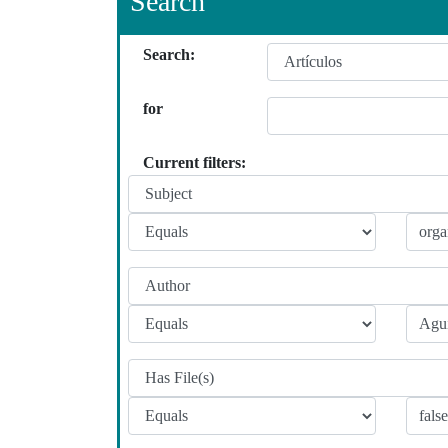
Search
Search:
for
Current filters: