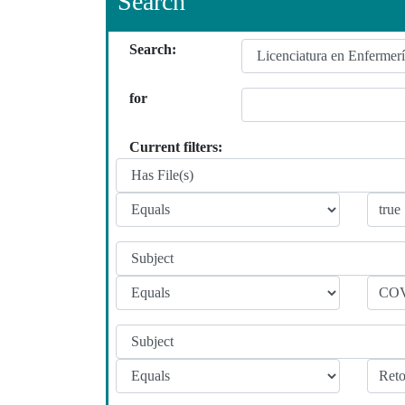
Search
Search:
for
Current filters: