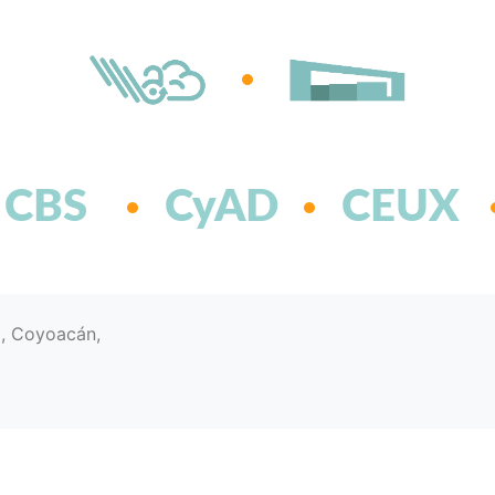
CBS
CyAD
CEUX
d, Coyoacán,