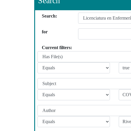
Search
Search:
for
Current filters: