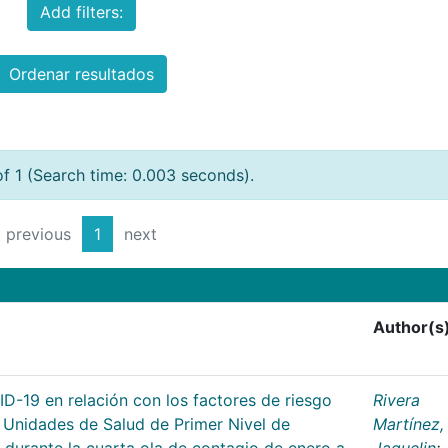
Add filters:
Ordenar resultados
of 1 (Search time: 0.003 seconds).
previous
1
next
Author(s
D-19 en relación con los factores de riesgo
Rivera
 Unidades de Salud de Primer Nivel de
Martínez,
 durante la cuarta ola de contagio de enero a
Jaquelin
;