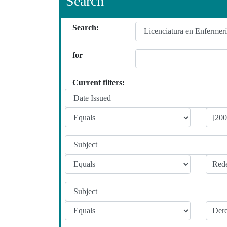
Search
Search:
for
Current filters: