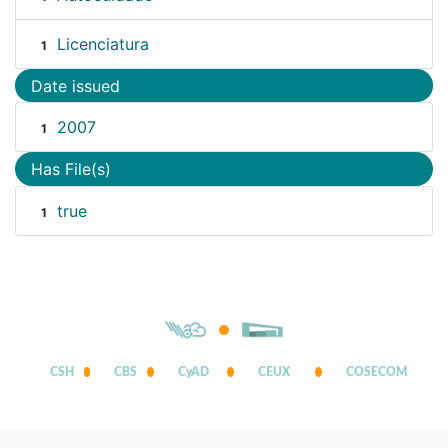
Licenciatura
1
Date issued
2007
1
Has File(s)
true
1
CSH
CBS
CyAD
CEUX
COSECOM