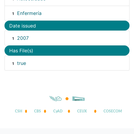
Enfermería
1
Date issued
2007
1
Has File(s)
true
1
CSH
CBS
CyAD
CEUX
COSECOM