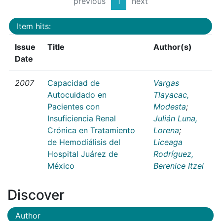
previous
1
next
Item hits:
Issue
Title
Author(s)
Date
2007
Capacidad de
Vargas
Autocuidado en
Tlayacac,
Pacientes con
Modesta
;
Insuficiencia Renal
Julián Luna,
Crónica en Tratamiento
Lorena
;
de Hemodiálisis del
Liceaga
Hospital Juárez de
Rodríguez,
México
Berenice Itzel
Discover
Author