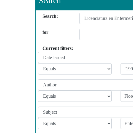
Search
Search:
for
Current filters: