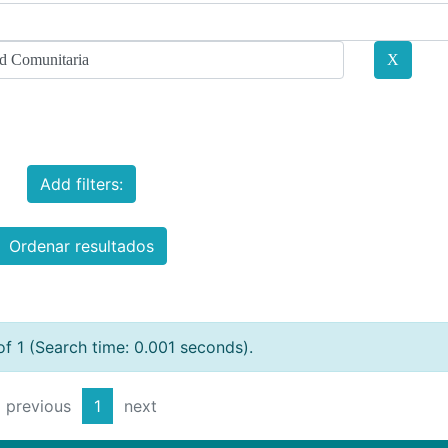
Add filters:
Ordenar resultados
of 1 (Search time: 0.001 seconds).
previous
1
next