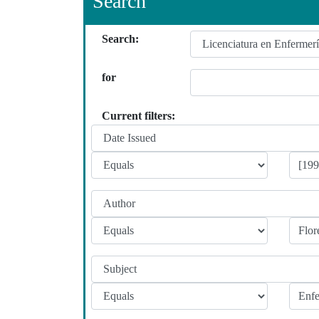
Search
Search:
for
Current filters: