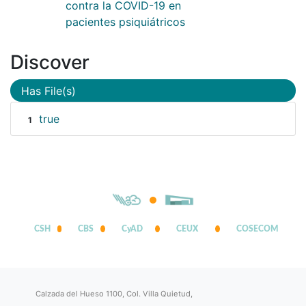
contra la COVID-19 en
pacientes psiquiátricos
Discover
Has File(s)
true
1
CSH
CBS
CyAD
CEUX
COSECOM
Calzada del Hueso 1100, Col. Villa Quietud,