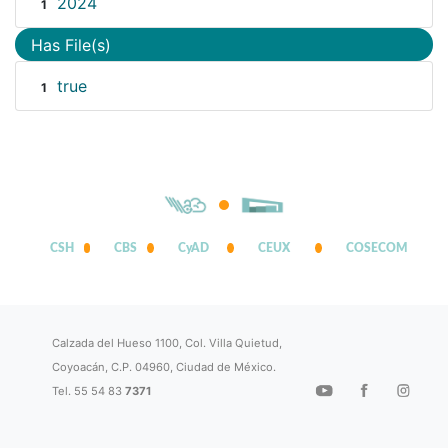
2024
1
Has File(s)
true
1
CSH
CBS
CyAD
CEUX
COSECOM
Calzada del Hueso 1100, Col. Villa Quietud,
Coyoacán, C.P. 04960, Ciudad de México.
Tel. 55 54 83
7371