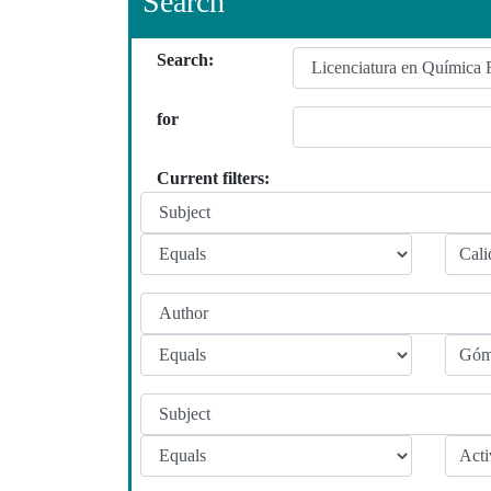
Search
Search:
for
Current filters: