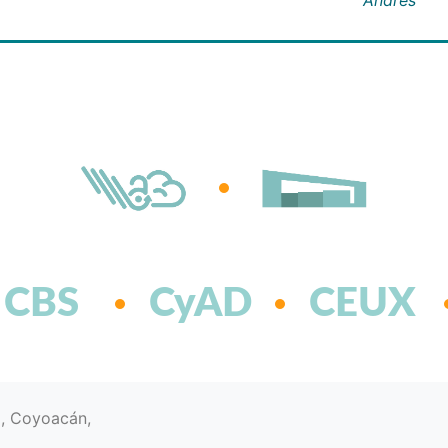
CBS
CyAD
CEUX
d, Coyoacán,