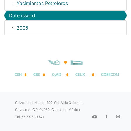
Yacimientos Petroleros
1
Date issued
2005
1
CSH
CBS
CyAD
CEUX
COSECOM
Calzada del Hueso 1100, Col. Villa Quietud,
Coyoacán, C.P. 04960, Ciudad de México.
Tel. 55 54 83
7371