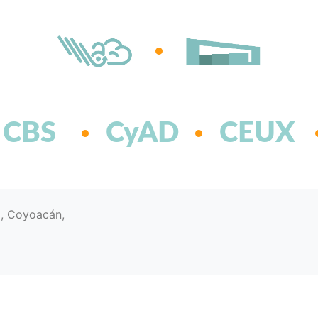
CBS
CyAD
CEUX
d, Coyoacán,