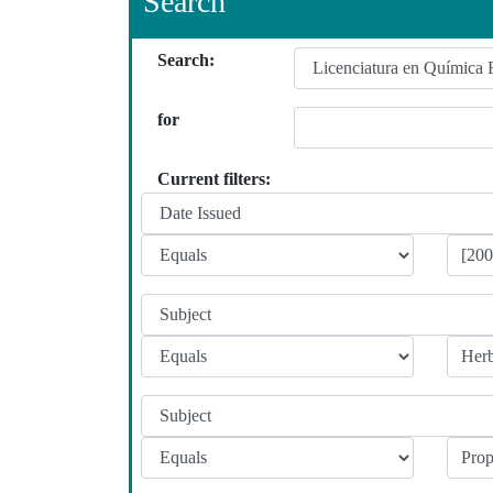
Search
Search:
for
Current filters: