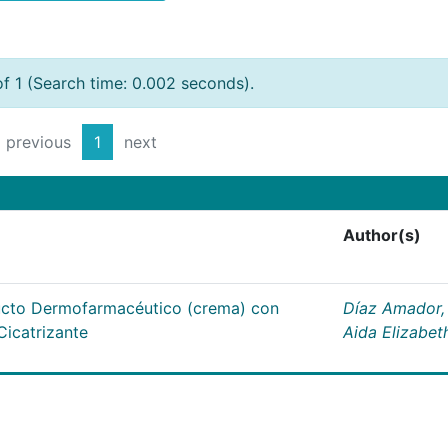
of 1 (Search time: 0.002 seconds).
previous
1
next
Author(s)
ducto Dermofarmacéutico (crema) con
Díaz Amador,
Cicatrizante
Aida Elizabet