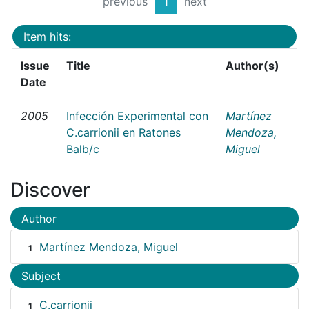
previous
1
next
Item hits:
Issue
Title
Author(s)
Date
2005
Infección Experimental con
Martínez
C.carrionii en Ratones
Mendoza,
Balb/c
Miguel
Discover
Author
Martínez Mendoza, Miguel
1
Subject
C.carrionii
1