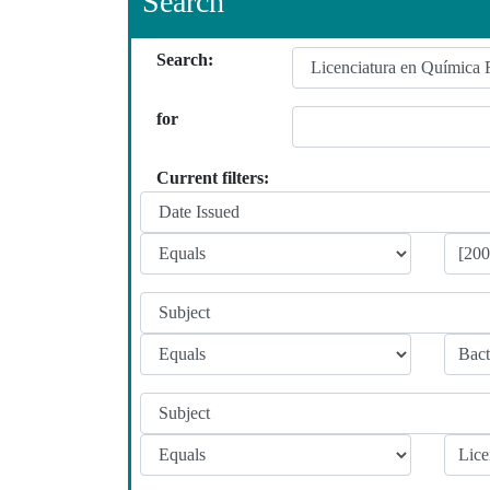
Search
Search:
for
Current filters: