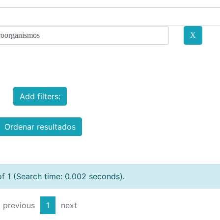
Add filters:
Ordenar resultados
of 1 (Search time: 0.002 seconds).
previous
1
next