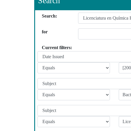
Search
Search:
for
Current filters: