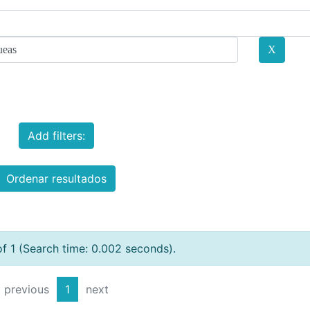
Add filters:
Ordenar resultados
of 1 (Search time: 0.002 seconds).
previous
1
next