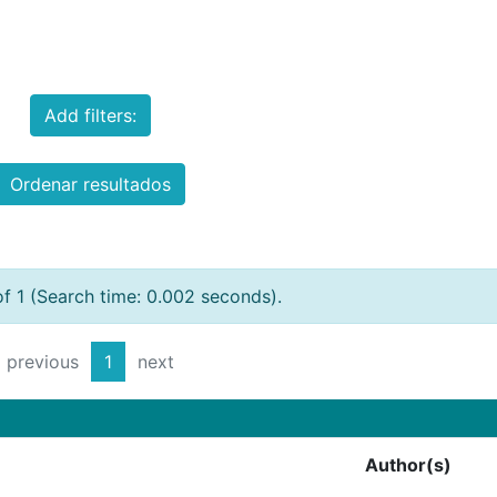
Add filters:
Ordenar resultados
of 1 (Search time: 0.002 seconds).
previous
1
next
Author(s)