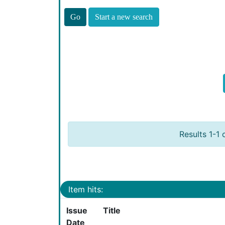
Start a new search
Results 1-1 
Item hits:
Issue
Title
Date