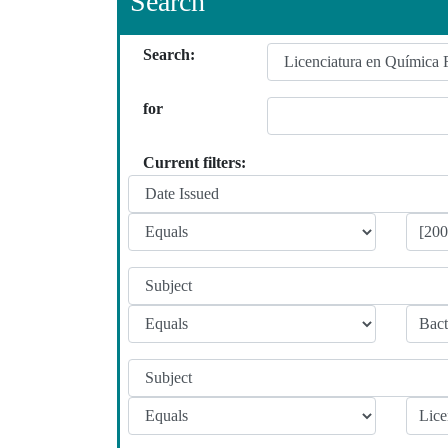
Search
Search:
for
Current filters: