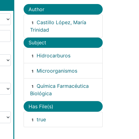
Author
Castillo López, María
1
Trinidad
Subject
Hidrocarburos
1
Microorganismos
1
Química Farmacéutica
1
Biológica
Has File(s)
true
1