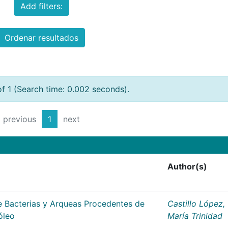
Add filters:
Ordenar resultados
of 1 (Search time: 0.002 seconds).
previous
1
next
Author(s)
 Bacterias y Arqueas Procedentes de
Castillo López,
óleo
María Trinidad