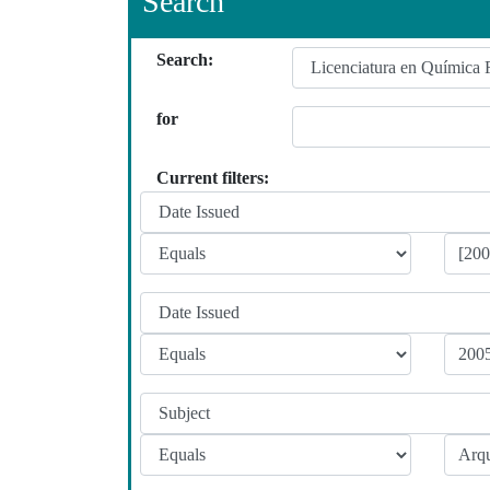
Search
Search:
for
Current filters: