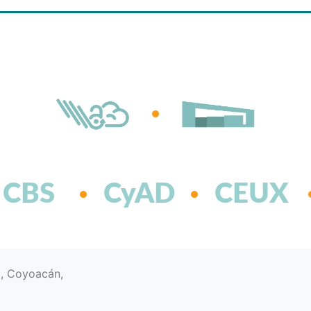
CBS
CyAD
CEUX
d, Coyoacán,