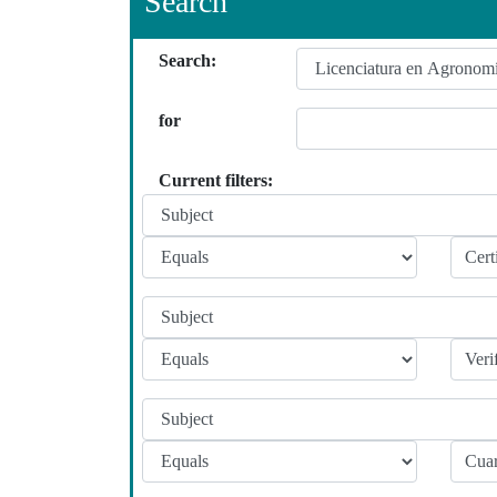
Search
Search:
for
Current filters: