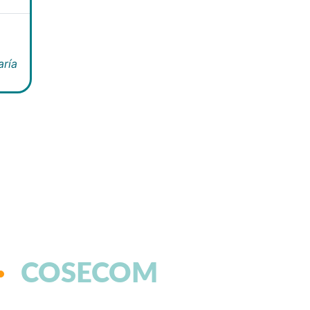
aría
COSECOM