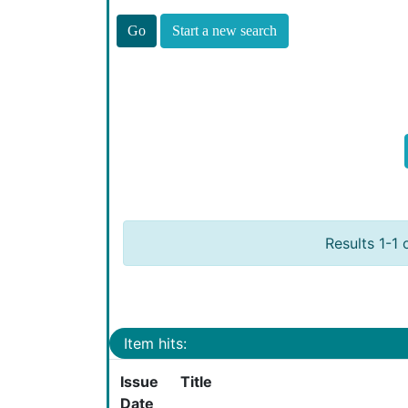
Start a new search
Results 1-1 
Item hits:
Issue
Title
Date